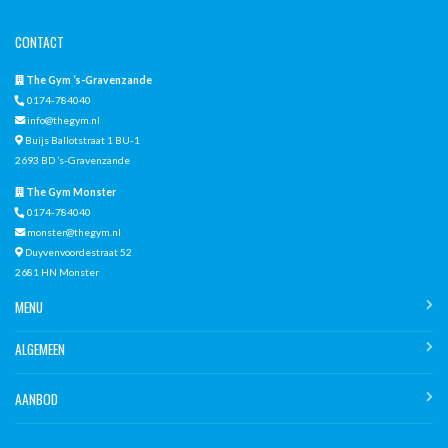
CONTACT
The Gym ‘s-Gravenzande
0174-784040
info@thegym.nl
Buijs Ballotstraat 1 BU-1
2693 BD ’s-Gravenzande
The Gym Monster
0174-784040
monster@thegym.nl
Duyvenvoordestraat 52
2681 HN Monster
MENU
ALGEMEEN
AANBOD