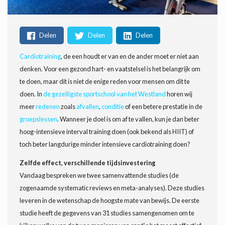
Delen
Delen
Delen
Cardiotraining
, de een houdt er van en de ander moet er niet aan
denken. Voor een gezond hart- en vaatstelsel is het belangrijk om
te doen, maar dit is niet de enige reden voor mensen om dit te
doen. In
de gezelligste sportschool van het Westland
horen wij
meer
redenen
zoals
afvallen
,
conditie
of een betere prestatie in de
groepslessen
. Wanneer je doel is om af te vallen, kun je dan beter
hoog-intensieve interval training doen (ook bekend als HIIT) of
toch beter langdurige minder intensieve cardiotraining doen?
Zelfde effect, verschillende tijdsinvestering
Vandaag bespreken we twee samenvattende studies (de
zogenaamde systematic reviews en meta-analyses). Deze studies
leveren in de wetenschap de hoogste mate van bewijs. De eerste
studie heeft de gegevens van 31 studies samengenomen om te