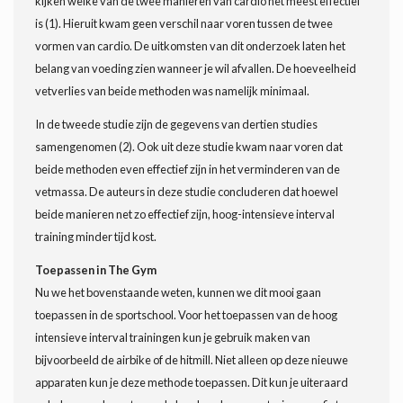
kijken welke van de twee manieren van cardio het meest effectief
is (1). Hieruit kwam geen verschil naar voren tussen de twee
vormen van cardio. De uitkomsten van dit onderzoek laten het
belang van voeding zien wanneer je wil afvallen. De hoeveelheid
vetverlies van beide methoden was namelijk minimaal.
In de tweede studie zijn de gegevens van dertien studies
samengenomen (2). Ook uit deze studie kwam naar voren dat
beide methoden even effectief zijn in het verminderen van de
vetmassa. De auteurs in deze studie concluderen dat hoewel
beide manieren net zo effectief zijn, hoog-intensieve interval
training minder tijd kost.
Toepassen in The Gym
Nu we het bovenstaande weten, kunnen we dit mooi gaan
toepassen in de sportschool. Voor het toepassen van de hoog
intensieve interval trainingen kun je gebruik maken van
bijvoorbeeld de airbike of de hitmill. Niet alleen op deze nieuwe
apparaten kun je deze methode toepassen. Dit kun je uiteraard