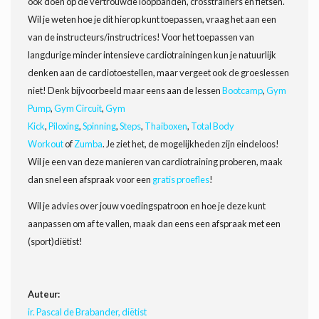
ook doen op de vertrouwde loopbanden, crosstrainers en fietsen.
Wil je weten hoe je dit hierop kunt toepassen, vraag het aan een
van de instructeurs/instructrices! Voor het toepassen van
langdurige minder intensieve cardiotrainingen kun je natuurlijk
denken aan de cardiotoestellen, maar vergeet ook de groeslessen
niet! Denk bijvoorbeeld maar eens aan de lessen
Bootcamp
,
Gym
Pump
,
Gym Circuit
,
Gym
Kick
,
Piloxing
,
Spinning
,
Steps
,
Thaiboxen
,
Total Body
Workout
of
Zumba
. Je ziet het, de mogelijkheden zijn eindeloos!
Wil je een van deze manieren van cardiotraining proberen, maak
dan snel een afspraak voor een
gratis proefles
!
Wil je advies over jouw voedingspatroon en hoe je deze kunt
aanpassen om af te vallen, maak dan eens een afspraak met een
(sport)diëtist!
Auteur:
ir. Pascal de Brabander, diëtist