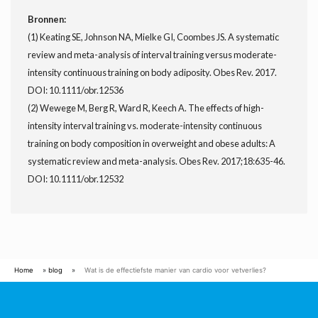
Bronnen:
(1) Keating SE, Johnson NA, Mielke GI, Coombes JS. A systematic
review and meta-analysis of interval training versus moderate-
intensity continuous training on body adiposity. Obes Rev. 2017.
DOI: 10.1111/obr.12536
(2) Wewege M, Berg R, Ward R, Keech A. The effects of high-
intensity interval training vs. moderate-intensity continuous
training on body composition in overweight and obese adults: A
systematic review and meta-analysis. Obes Rev. 2017;18:635-46.
DOI: 10.1111/obr.12532
Home
»
blog
»
Wat is de effectiefste manier van cardio voor vetverlies?