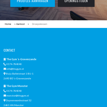
PROEFLES AANVRAGEN
OPENINGSTIJDEN
Home
»
Aanbod
»
Groepslessen
CONTACT
The Gym ‘s-Gravenzande
0174-784040
info@thegym.nl
Buijs Ballotstraat 1 BU-1
2693 BD ’s-Gravenzande
The Gym Monster
0174-784040
monster@thegym.nl
Duyvenvoordestraat 52
2681 HN Monster