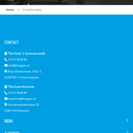
Home
»
Fysiotherapie
CONTACT
The Gym ‘s-Gravenzande
0174-784040
info@thegym.nl
Buijs Ballotstraat 1 BU-1
2693 BD ’s-Gravenzande
The Gym Monster
0174-784040
monster@thegym.nl
Duyvenvoordestraat 52
2681 HN Monster
MENU