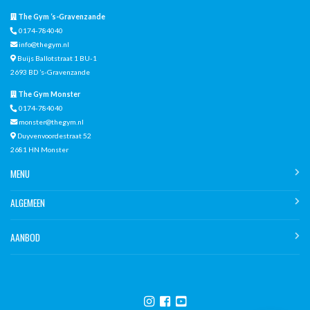
The Gym ‘s-Gravenzande
0174-784040
info@thegym.nl
Buijs Ballotstraat 1 BU-1
2693 BD ’s-Gravenzande
The Gym Monster
0174-784040
monster@thegym.nl
Duyvenvoordestraat 52
2681 HN Monster
MENU
ALGEMEEN
AANBOD