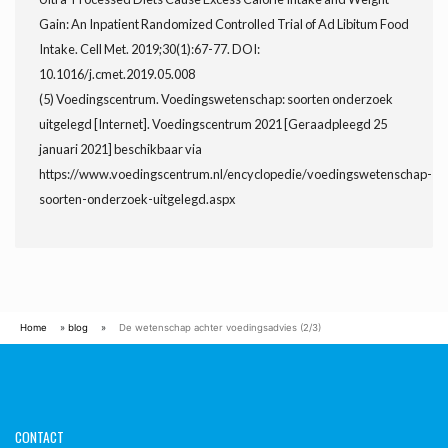
Gain: An Inpatient Randomized Controlled Trial of Ad Libitum Food
Intake. Cell Met. 2019;30(1):67-77. DOI:
10.1016/j.cmet.2019.05.008
(5) Voedingscentrum. Voedingswetenschap: soorten onderzoek
uitgelegd [Internet]. Voedingscentrum 2021 [Geraadpleegd 25
januari 2021] beschikbaar via
https://www.voedingscentrum.nl/encyclopedie/voedingswetenschap-
soorten-onderzoek-uitgelegd.aspx
Home
»
blog
»
De wetenschap achter voedingsadvies (2/3)
CONTACT