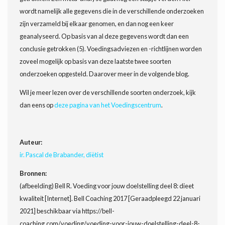
wordt namelijk alle gegevens die in de verschillende onderzoeken
zijn verzameld bij elkaar genomen, en dan nog een keer
geanalyseerd. Op basis van al deze gegevens wordt dan een
conclusie getrokken (5). Voedingsadviezen en -richtlijnen worden
zoveel mogelijk op basis van deze laatste twee soorten
onderzoeken opgesteld. Daarover meer in de volgende blog.
Wil je meer lezen over de verschillende soorten onderzoek, kijk
dan eens op
deze pagina van het Voedingscentrum
.
Auteur:
ir. Pascal de Brabander, diëtist
Bronnen:
(afbeelding) Bell R. Voeding voor jouw doelstelling deel 8: dieet
kwaliteit [Internet]. Bell Coaching 2017 [Geraadpleegd 22 januari
2021] beschikbaar via https://bell-
coaching.com/voeding/voeding-voor-jouw-doelstelling-deel-8-