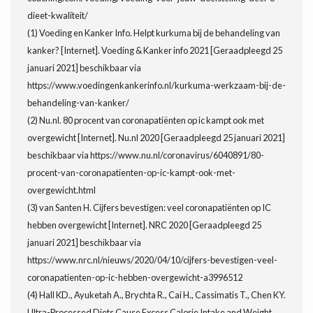
dieet-kwaliteit/
(1) Voeding en Kanker Info. Helpt kurkuma bij de behandeling van
kanker? [Internet]. Voeding & Kanker info 2021 [Geraadpleegd 25
januari 2021] beschikbaar via
https://www.voedingenkankerinfo.nl/kurkuma-werkzaam-bij-de-
behandeling-van-kanker/
(2) Nu.nl. 80 procent van coronapatiënten op ic kampt ook met
overgewicht [Internet]. Nu.nl 2020 [Geraadpleegd 25 januari 2021]
beschikbaar via https://www.nu.nl/coronavirus/6040891/80-
procent-van-coronapatienten-op-ic-kampt-ook-met-
overgewicht.html
(3) van Santen H. Cijfers bevestigen: veel coronapatiënten op IC
hebben overgewicht [Internet]. NRC 2020 [Geraadpleegd 25
januari 2021] beschikbaar via
https://www.nrc.nl/nieuws/2020/04/10/cijfers-bevestigen-veel-
coronapatienten-op-ic-hebben-overgewicht-a3996512
(4) Hall KD., Ayuketah A., Brychta R., Cai H., Cassimatis T., Chen KY.
Ultra-Processed Diets Cause Excess Calorie Intake and Weight