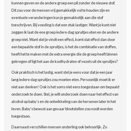
kunnen geven en de andere groep een pil zonder de nieuwe stof.
Dit zou voor de mensen vrij gemakkelijk vol te houden zijn en
eventuele veranderingen kun je gemakkelijk aan die stof
toeschrijven. Bij voeding is dat een stuk lastiger. Want je kunt niet
zeggen ik laat de ene groep iedere dag spruitjes eten en de andere
groep niet. Want stel je vindt een effect, komt dat effect dan door
een bepaalde stof in de spruitjes, is het de combinatie van stoffen,
heeft het te maken met de extra energie die de groep heeft binnen
gekregen of ligt het aan de koolhydraten of vezels uit de spruitjes?
Ook praktisch is het lastig, want stel je eens voor dat je een jaar
lang iedere dag spruitjes zou moeten eten. Persoonlijk moet ik er
niet aan denken! Ook is het soms niet eens toegestaan om bepaald
onderzoek te doen. Stel, je wilt onderzoek doen naar het effect van
alcohol op baby’s en de ontwikkeling van de hersenen later in het
leven. Baby’s bewust aan gevaar blootstellen zou nooit worden
toegestaan.
Daarnaast verschillen mensen onderling ook behoorlijk. Zo