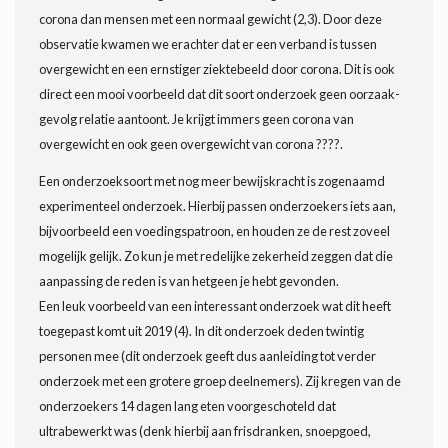
corona dan mensen met een normaal gewicht (2,3). Door deze
observatie kwamen we erachter dat er een verband is tussen
overgewicht en een ernstiger ziektebeeld door corona. Dit is ook
direct een mooi voorbeeld dat dit soort onderzoek geen oorzaak-
gevolg relatie aantoont. Je krijgt immers geen corona van
overgewicht en ook geen overgewicht van corona ????.
Een onderzoeksoort met nog meer bewijskracht is zogenaamd
experimenteel onderzoek. Hierbij passen onderzoekers iets aan,
bijvoorbeeld een voedingspatroon, en houden ze de rest zoveel
mogelijk gelijk. Zo kun je met redelijke zekerheid zeggen dat die
aanpassing de reden is van hetgeen je hebt gevonden.
Een leuk voorbeeld van een interessant onderzoek wat dit heeft
toegepast komt uit 2019 (4). In dit onderzoek deden twintig
personen mee (dit onderzoek geeft dus aanleiding tot verder
onderzoek met een grotere groep deelnemers). Zij kregen van de
onderzoekers 14 dagen lang eten voorgeschoteld dat
ultrabewerkt was (denk hierbij aan frisdranken, snoepgoed,