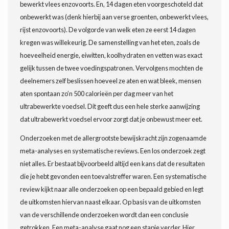
bewerkt vlees enzovoorts. En, 14 dagen eten voorgeschoteld dat
onbewerkt was (denk hierbij aan verse groenten, onbewerkt vlees,
rijst enzovoorts). De volgorde van welk eten ze eerst 14 dagen
kregen was willekeurig. De samenstelling van het eten, zoals de
hoeveelheid energie, eiwitten, koolhydraten en vetten was exact
gelijk tussen de twee voedingspatronen. Vervolgens mochten de
deelnemers zelf beslissen hoeveel ze aten en wat bleek, mensen
aten spontaan zo’n 500 calorieën per dag meer van het
ultrabewerkte voedsel. Dit geeft dus een hele sterke aanwijzing
dat ultrabewerkt voedsel ervoor zorgt dat je onbewust meer eet.
Onderzoeken met de allergrootste bewijskracht zijn zogenaamde
meta-analyses en systematische reviews. Een los onderzoek zegt
niet alles. Er bestaat bijvoorbeeld altijd een kans dat de resultaten
die je hebt gevonden een toevalstreffer waren. Een systematische
review kijkt naar alle onderzoeken op een bepaald gebied en legt
de uitkomsten hiervan naast elkaar. Op basis van de uitkomsten
van de verschillende onderzoeken wordt dan een conclusie
getrokken. Een meta-analyse gaat nog een stapje verder. Hier