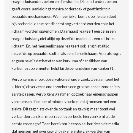
reageerbuisonderzoeken en dierstudies. Dit soort onderzoeken
geeft vooral aanleiding tot extra onderzoek of geeft inzicht in
bepaalde mechanismen. Wanneer je kurkuma door je eten doet
bijvoorbeeld, dan moet dit eerst nog verteerd worden en in het
lichaam worden opgenomen. Daarnaast reageert een cel in een
reageerbuis lang niet altijd op dezelfde manier als een cel in het
lichaam. En, het mensenlichaam reageert ook lang niet altijd
hetzelfde op bepaalde stoffen als een dierenlichaam. Vooralsnog is
er geen bewijs dat het eten van kurkuma of het slikken van
kurkumasupplementen helpt bij de behandeling van kanker (1).
Vervolgens is er ook observationeel onderzoek. De naam zegt het
al hierbij observeren onderzoekers een groep mensen zonder iets
aan te passen. Vervolgens gaat men op zoek naar eigenschappen
van mensen die meer of minder voorkomen bij mensen met een
ziekte. Dit zegt niets over de oorzaak en gevolg, maar toont wel
verbanden aan. Een mooi recent voorbeeld hiervan komt uit de
eerste coronagolf. Toen bereikten ineens veel berichten de media
dat mensen met overgewicht vaker ernstig ziek werden van