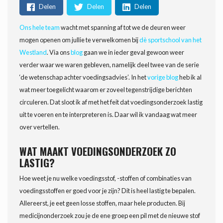
Delen
Delen
Delen
Ons hele team
wacht met spanning af tot we de deuren weer
mogen openen om jullie te verwelkomen bij
dè sportschool van het
Westland
. Via ons
blog
gaan we in ieder geval gewoon weer
verder waar we waren gebleven, namelijk deel twee van de serie
‘de wetenschap achter voedingsadvies’. In het
vorige blog
heb ik al
wat meer toegelicht waarom er zoveel tegenstrijdige berichten
circuleren. Dat sloot ik af met het feit dat voedingsonderzoek lastig
uit te voeren en te interpreteren is. Daar wil ik vandaag wat meer
over vertellen.
WAT MAAKT VOEDINGSONDERZOEK ZO
LASTIG?
Hoe weet je nu welke voedingsstof, -stoffen of combinaties van
voedingsstoffen er goed voor je zijn? Dit is heel lastig te bepalen.
Allereerst, je eet geen losse stoffen, maar hele producten. Bij
medicijnonderzoek zou je de ene groep een pil met de nieuwe stof