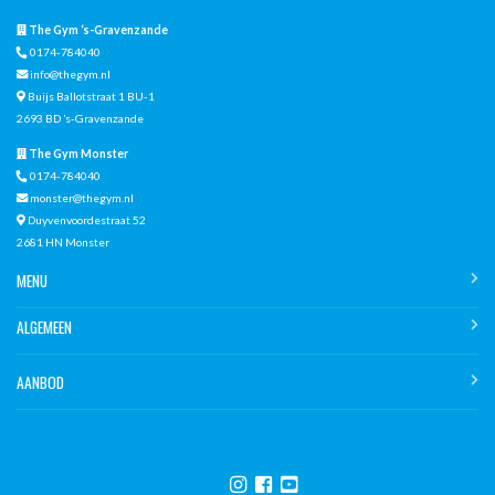
The Gym ‘s-Gravenzande
0174-784040
info@thegym.nl
Buijs Ballotstraat 1 BU-1
2693 BD ’s-Gravenzande
The Gym Monster
0174-784040
monster@thegym.nl
Duyvenvoordestraat 52
2681 HN Monster
MENU
ALGEMEEN
AANBOD