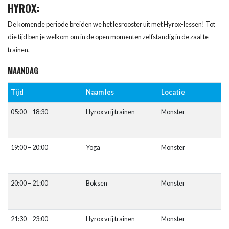
HYROX:
De komende periode breiden we het lesrooster uit met Hyrox-lessen! Tot
die tijd ben je welkom om in de open momenten zelfstandig in de zaal te
trainen.
MAANDAG
Tijd
Naam les
Locatie
05:00 – 18:30
Hyrox vrij trainen
Monster
19:00 – 20:00
Yoga
Monster
20:00 – 21:00
Boksen
Monster
21:30 – 23:00
Hyrox vrij trainen
Monster