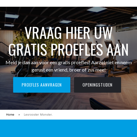
VRAAG HIER UW
GRATIS PROEFLES AAN
Meld je dan aan voor een gratis proefles! Aarzel niet en neem
gerust een vriend, broer of zus mee!
PROEFLES AANVRAGEN
OPENINGSTIJDEN
Home
»
Lesrooster Monster.