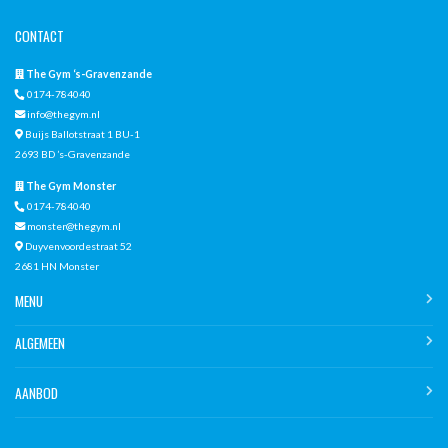
CONTACT
The Gym ‘s-Gravenzande
0174-784040
info@thegym.nl
Buijs Ballotstraat 1 BU-1
2693 BD ’s-Gravenzande
The Gym Monster
0174-784040
monster@thegym.nl
Duyvenvoordestraat 52
2681 HN Monster
MENU
ALGEMEEN
AANBOD